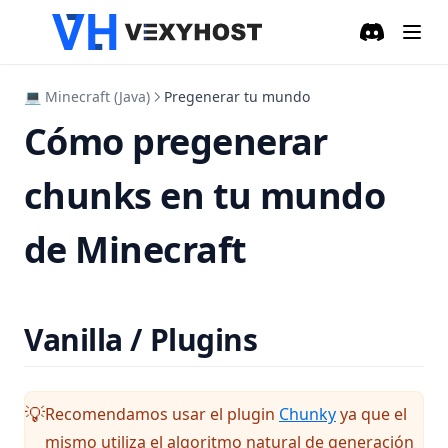
Discord
(opens in a
💻 Minecraft (Java)
Pregenerar tu mundo
Cómo pregenerar
chunks en tu mundo
de Minecraft
Vanilla / Plugins
(opens in a ne
Recomendamos usar el plugin
Chunky
ya que el
💡
mismo utiliza el algoritmo natural de generación