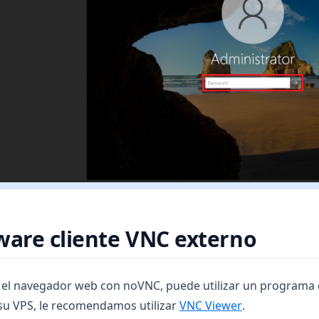
ware cliente VNC externo
ar el navegador web con noVNC, puede utilizar un programa
(opens in a ne
su VPS, le recomendamos utilizar
VNC Viewer
.