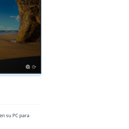
 en su PC para
w tab)