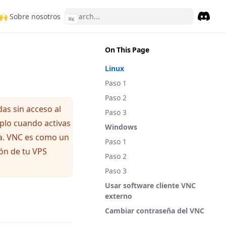
opens in a new tab)
(opens in a new tab)
🙌 Sobre nosotros
⌘
K
Discor
(opens 
On This Page
Linux
Paso 1
Paso 2
as sin acceso al
Paso 3
mplo cuando activas
Windows
ta. VNC es como un
Paso 1
ón de tu VPS
Paso 2
Paso 3
Usar software cliente VNC
externo
Cambiar contraseña del VNC