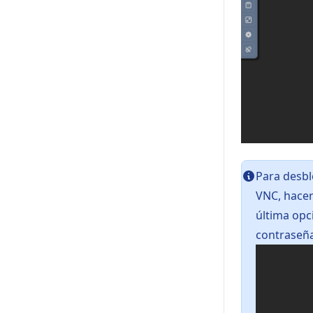
Para desbl
VNC, hacer 
última opci
contraseña