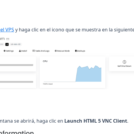
(opens in a new tab)
el VPS
y haga clic en el icono que se muestra en la siguient
tana se abrirá, haga clic en
Launch HTML 5 VNC Client
.