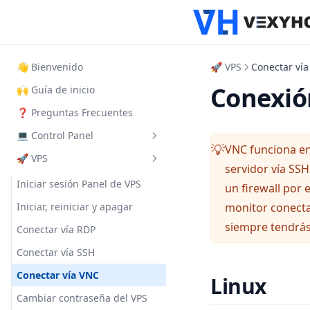
👋 Bienvenido
🚀 VPS
Conectar ví
Conexió
🙌 Guía de inicio
❓ Preguntas Frecuentes
💻 Control Panel
VNC funciona en
💡
🚀 VPS
¿Cuál es?
servidor vía SS
Iniciar sesión
Iniciar sesión Panel de VPS
un firewall por
Iniciar tu servidor
Iniciar, reiniciar y apagar
monitor conecta
siempre tendrás 
Agregar otro usuario
Conectar vía RDP
Importar servidor
Conectar vía SSH
Copias de seguridad
Conectar vía VNC
Linux
Cómo funciona SFTP
Cambiar contraseña del VPS