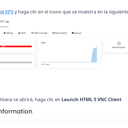
(opens in a new tab)
el VPS
y haga clic en el icono que se muestra en la siguient
tana se abrirá, haga clic en
Launch HTML 5 VNC Client
.