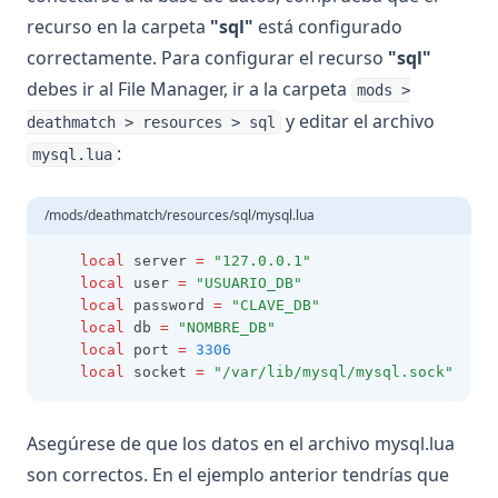
recurso en la carpeta
"sql"
está configurado
correctamente. Para configurar el recurso
"sql"
debes ir al File Manager, ir a la carpeta
mods >
y editar el archivo
deathmatch > resources > sql
:
mysql.lua
/mods/deathmatch/resources/sql/mysql.lua
local
 server 
=
"127.0.0.1"
local
 user 
=
"USUARIO_DB"
local
 password 
=
"CLAVE_DB"
local
 db 
=
"NOMBRE_DB"
local
 port 
=
3306
local
 socket 
=
"/var/lib/mysql/mysql.sock"
Asegúrese de que los datos en el archivo mysql.lua
son correctos. En el ejemplo anterior tendrías que