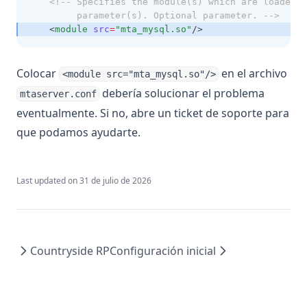
<!-- Specifies the module(s) which are loaded w
         parameter(s). Optional parameter. -->
    <
module
src
=
"mta_mysql.so"
/>
Colocar
en el archivo
<module src="mta_mysql.so"/>
debería solucionar el problema
mtaserver.conf
eventualmente. Si no, abre un ticket de soporte para
que podamos ayudarte.
Last updated on
31 de julio de 2026
Countryside RP
Configuración inicial