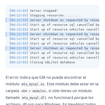
[
04
:
13
:
55
] Server stopped
!
[
04
:
13
:
55
] Stopping resources
.........
[
04
:
13
:
55
] Server shutdown as requested by resource
[
04
:
13
:
55
] Start up of resource sql cancelled by sc
[
04
:
13
:
55
] Start up of resource vehicles cancelled 
[
04
:
13
:
55
] Server shutdown as requested by resource
[
04
:
13
:
55
] Start up of resource sql cancelled by sc
[
04
:
13
:
55
] Start up of resource vehicles cancelled 
[
04
:
13
:
55
] Server shutdown as requested by resource
[
04
:
13
:
55
] Start up of resource sql cancelled by sc
[
04
:
13
:
55
] Start up of resource vehicles cancelled 
[
04
:
13
:
55
] Closing SQLite3 database
El error indica que GM no puede encontrar el
módulo
. Este módulo debe estar en la
mta_mysql.so
carpeta
, si sólo tienes un módulo
x64 > modules
llamado
no funcionará porque los
mta_mysql.dll
archivos .dll son para Windows. En VexyHost todos