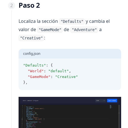
Paso 2
Localiza la sección
y cambia el
"Defaults"
valor de
de
a
"GameMode"
"Adventure"
:
"Creative"
config.json
"Defaults"
: {
"World"
:
"default"
,
"GameMode"
:
"Creative"
},