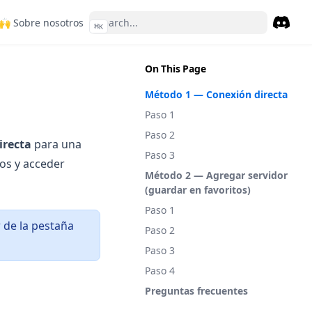
opens in a new tab)
(opens in a new tab)
🙌 Sobre nosotros
⌘
K
Discor
(opens 
On This Page
Método 1 — Conexión directa
Paso 1
Paso 2
irecta
para una
Paso 3
os y acceder
Método 2 — Agregar servidor
(guardar en favoritos)
Paso 1
r de la pestaña
Paso 2
Paso 3
Paso 4
Preguntas frecuentes