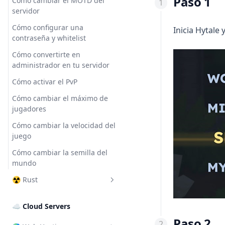
Paso 1
Cómo cambiar el MOTD del
Cómo agregar una contraseña
Proteger tu servidor
servidor
a tu servidor
Optimizar el servidor
Cómo configurar una
Inicia Hytale 
Cómo activar el crossplay
contraseña y whitelist
Cómo usar Spark
Cómo cambiar el nombre del
Cómo convertirte en
servidor
administrador en tu servidor
Cómo activar el PvP
Cómo cambiar el máximo de
jugadores
Cómo cambiar la velocidad del
juego
Cómo cambiar la semilla del
mundo
☢️ Rust
Cómo cambiar el framework
☁ Cloud Servers
de mods
Paso 2