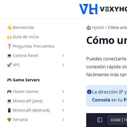
👋 Bienvenido
🏰 Hytale
Cómo unir
Cómo uni
🙌 Guía de inicio
❓ Preguntas Frecuentes
💻 Control Panel
Puedes conectarte 
🚀 VPS
¿Cuál es?
conexión rápida si
fácilmente más tar
Iniciar sesión
Iniciar sesión Panel de VPS
🎮 Game Servers
Iniciar tu servidor
Iniciar, reiniciar y apagar
🎮 Steam Games
La dirección IP 
Agregar otro usuario
Conectar vía RDP
Consola
en tu
P
💻 Minecraft (Java)
Agregar Token de Steam
Importar servidor
Conectar vía SSH
📱 Minecraft (Bedrock)
Cambiar la dificultad del
Copias de seguridad
Conectar vía VNC
servidor
🌳 Terraria
Instalar addons/mods
Cómo funciona SFTP
Cambiar contraseña del VPS
Cambiar la versión del